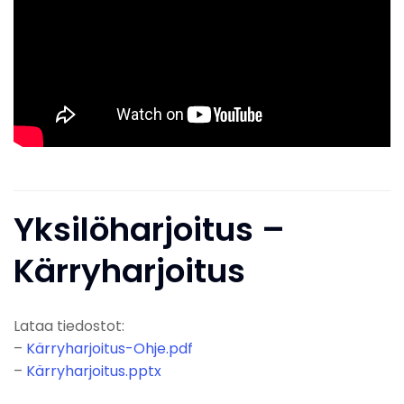
Yksilöharjoitus –
Kärryharjoitus
Lataa tiedostot:
–
Kärryharjoitus-Ohje.pdf
–
Kärryharjoitus.pptx