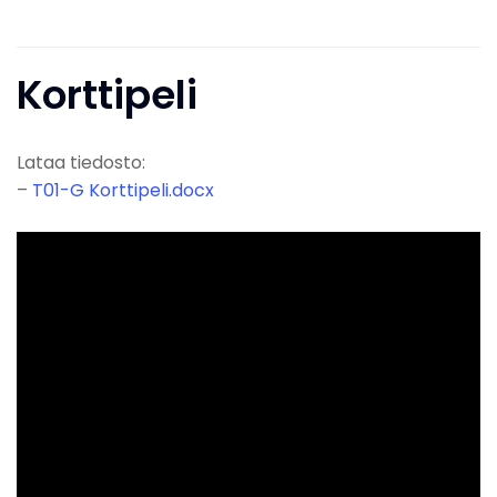
Korttipeli
Lataa tiedosto:
–
T01-G Korttipeli.docx