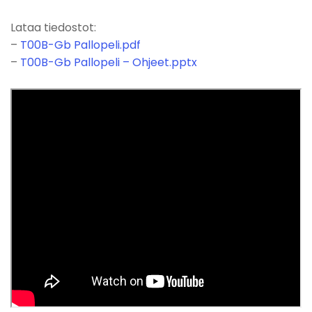
Lataa tiedostot:
–
T00B-Gb Pallopeli.pdf
–
T00B-Gb Pallopeli – Ohjeet.pptx