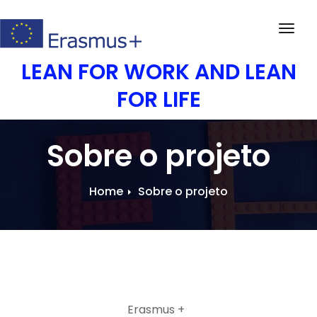
Skip
to
Togg
content
navig
LEAN FOR WORK AND LEAN
FOR LIFE
Sobre o projeto
Home
Sobre o projeto
Erasmus +