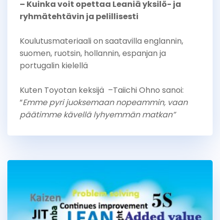
– Kuinka voit opettaa Leaniä yksilö- ja
ryhmätehtävin ja pelillisesti
Koulutusmateriaali on saatavilla englannin,
suomen, ruotsin, hollannin, espanjan ja
portugalin kielellä
Kuten Toyotan keksijä –Taiichi Ohno sanoi:
”
Emme pyri juoksemaan nopeammin, vaan
päätimme kävellä lyhyemmän matkan”