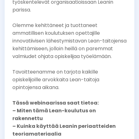
työskentelevät organisaatioissaan Leanin
parissa.
Olemme kehittäneet ja tuottaneet
ammatillisen koulutuksen opettajille
innovatiivisen lähestymistavan Lean-taitojensa
kehittämiseen, jolloin heillä on paremmat
valmiudet ohjata opiskelijaa työelämään.
Tavoitteenamme on tarjota kaikille
opiskelijoille arvokkaita Lean-taitoja
opintojensa aikana.
Tässä webinaarissa saat tietoa:
– Miten tämä Lean-koulutus on
rakennettu
– Kuinka käyttää Leanin periaatteiden
teoriamateriaalia