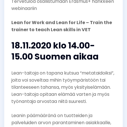
Tervetuloa osallistumaan Erasmus+ hankkeen
webinaariin
Lean for Work and Lean for Life – Train the
trainer to teach Lean skills in VET
18.11.2020 klo 14.00-
15.00 Suomen aikaa
Lean-taitoja on tapana kutsua “metataidoiksi”,
joita voi soveltaa mihin työympäristöön tai
tilanteeseen tahansa, myös yksityiselämään.
Lean-taitoja opitaan elämää varten ja myös
työnantaja arvostaa niitä suuresti.
Leanin päämääränä on tuotteiden ja
palveluiden arvon parantaminen asiakkaalle,